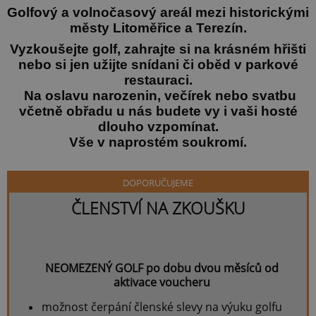
PARTNERSKÁ HŘIŠTĚ
Golfový a volnočasový areál mezi historickými
PRO HRÁČE
městy Litoměřice a Terezín.
HŘIŠTĚ - PŘEHLED JAMEK A PROVOZNÍ ŘÁD
Vyzkoušejte golf, zahrajte si na krásném hřišti
WEBKAMERA
nebo si jen užijte snídani či oběd v parkové
GALERIE
restauraci.
AKTUALITY
Na oslavu narozenin, večírek nebo svatbu
včetně obřadu u nás budete vy i vaši hosté
PRO OSTATNÍ
dlouho vzpomínat.
BISTRO
Vše v naprostém soukromí.
OBCHOD
KONTAKT
OSOBNÍ ÚDAJE A JEJICH OCHRANA
DOPORUČUJEME
COOKIES
ČLENSTVÍ NA ZKOUŠKU
NEOMEZENÝ GOLF po dobu dvou měsíců od
aktivace voucheru
možnost čerpání členské slevy na výuku golfu