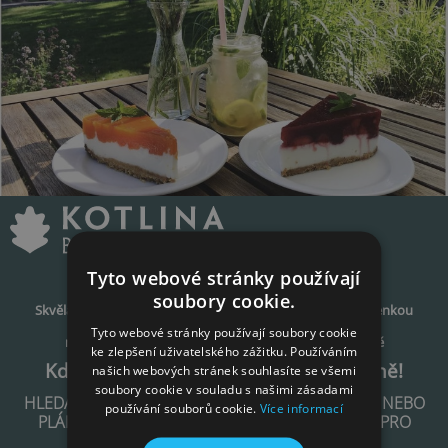
Tyto webové stránky používají
soubory cookie.
Skvělá snídaně, rychlý oběd nebo pohodová večeře se sklenkou
dobrého vína
Tyto webové stránky používají soubory cookie
na terase s výhledem do lesoparku a na golfové hřiště
ke zlepšení uživatelského zážitku. Používáním
Kde? od 1. března 2026 opět Na Kotlině!
našich webových stránek souhlasíte se všemi
soubory cookie v souladu s našimi zásadami
HLEDÁTE IDEÁLNÍ MÍSTO PRO VÁŠ SVATEBNÍ DEN NEBO
používání souborů cookie.
Více informací
PLÁNUJETE NAROZENINOVOU OSLAVU ČI AKCI PRO
ZÁKAZNÍKY VAŠÍ FIRMY?