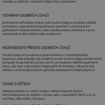
souhlas se sdílením osobních údajů tímto způsobem.
OCHRANA OSOBNÍCH ÚDAJŮ
Jsme pevně odhodláni chránit vaše osobní údaje a používat náležitá
technická a organizačně bezpečnostní opatření k ochraně proti
jakémukoli neoprávněnému nebo nezákonnému zacházení a proti
neúmyslné ztrátě, zničení nebo poškození.
MEZINÁRODNÍ PŘENOS OSOBNÍCH ÚDAJŮ
Osobní údaje archivujeme a zpracováváme v České Republice.
Nastanou však případy, kdy budeme muset osobní údaje převést mimo
Evropský hospodářský prostor (EHP), provedeme náležitá opatření k
tomu, aby byly vaše osobní údaje patřičně chráněny. Takové kroky
většinou znamenají kontrolu způsobů zabezpečení údajů příjemců.
ÚDAJE O DĚTECH
Všeobecně platí, že osobní údaje o dětech (členech klubu)
shromažďujeme ve stejném rozsahu jako u dospělých členů a to za
souhlasu zákonného zástupce.