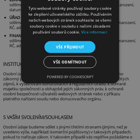
sdílíme jen nezbytné osobní údaje: jméno, příjmení, místo narození,
Tyto webové stránky používají soubory cookie
datum narození, RČ, adresu bydliště
ke zlepšení uživatelského zážitku. Používáním
ÚŘAD PRÁCE
našich webových stránek souhlasíte se všemi
sdílíme jen nezbytné osobní údaje: jméno, příjmení, datum narození,
soubory cookie v souladu s našimi zásadami
RČ, adresu bydliště
používání souborů cookie.
Více informací
FINANČNÍ ÚŘAD
sdílíme jen nezbytné osobní údaje: jméno, příjmení, datum narození,
RČ, adresu bydliště
VŠE PŘIJMOUT
VŠE ODMÍTNOUT
INSTITUCE A VYNUCOVACÍ ORGÁNY
Osobní údaje zveřejňujeme v případě, že to vyžaduje zákon nebo
POWERED BY COOKIESCRIPT
zákonný proces, k účelu výkonu spravedlnosti, k ochraně důležitých
zájmů, k vyšetřování donucovacích a regulačních úřadů, k ochraně
majetku společnosti a obhajobě jejích zákonných práv, k ochraně
osobní bezpečnosti uživatelů webových stránek nebo z příkazu
platného nařízení soudu nebo donucovacího orgánu.
S VAŠÍM SVOLENÍM/SOUHLASEM
Osobní údaje budeme sdílet s jinými třetími stranami (jinými, než je
uvedeno výše, například: komerční pojišťovny) v takových případech,
pokud to nařizuje zákon. V takovém případě vás nejdříve požádáme o