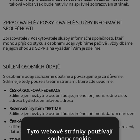
taková volba však bude mít vliv na správné zobrazování stránek.
ZPRACOVATELÉ / POSKYTOVATELÉ SLUŽBY INFORMAČNÍ
SPOLEČNOSTI
Zpracovatele / Poskytovatele služby informační společnosti, kteří
mohou přijít do styku s osobními údaji vybíráme pečlivě , vždy dbáme
na jejich shodu s GDPR a na vyžádání Vám je sdělíme.
SDÍLENÍ OSOBNÍCH ÚDAJŮ
S osobními údaji zacházíme opatrně a považujeme je za důvěrné.
Sdílíme je tedy pouze s třetími stranami, které zde uvádíme:
ČESKÁ GOLFOVÁ FEDERACE
Sdílíme jen nezbytné osobní údaje: jméno, příjmení, rodné číslo,
adresu bydliště, emailovou adresu
Rezervační systém TEETIME
Sdílíme jen nezbytné osobní údaje: jméno, příjmení, datum narození
ČESKÁ SPRÁVA SOCIÁLNÍHO ZABEZPEČENÍ
sdílíme jen nezbytné osobní údaje: jméno, příjmení, místo narození,
Tyto webové stránky používají
datum narození, RČ, adresu bydliště
soubory cookie.
ZDRAVOTNÍ POJIŠŤOVNY