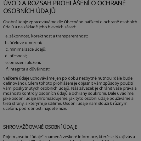
ÚVOD A ROZSAH PROHLÁŠENÍ O OCHRANĚ
PARTNERSKÁ HŘIŠTĚ
OSOBNÍCH ÚDAJŮ
PRO HRÁČE
HŘIŠTĚ - PŘEHLED JAMEK A PROVOZNÍ ŘÁD
Osobní údaje zpracováváme dle Obecného nařízení o ochraně osobních
údajů a na základě jeho hlavních zásad:
WEBKAMERA
GALERIE
zákonnost, korektnost a transparentnost;
AKTUALITY
účelové omezení;
minimalizace údajů;
PRO OSTATNÍ
přesnost;
BISTRO
omezení uložení;
OBCHOD
integrita a důvěrnost;
KONTAKT
Veškeré údaje uchováváme jen po dobu nezbytně nutnou (dále bude
OSOBNÍ ÚDAJE A JEJICH OCHRANA
definováno). Cílem tohoto prohlášení je objasnit vám způsoby použití
COOKIES
vámi poskytnutých osobních údajů. Náš závazek je chránit vaše práva a
možnosti kontroly osobních údajů a ochrany soukromí. Dále uvádíme,
jaké osobní údaje shromažďujeme, jak tyto osobní údaje používáme a
třetí strany, s kterými je sdílíme. Osobní údaje nám slouží k různým
účelům, podrobnosti najdete níže.
SHROMAŽĎOVANÉ OSOBNÍ ÚDAJE
Pojem „osobní údaje” znamená veškeré informace, které se týkají vás a