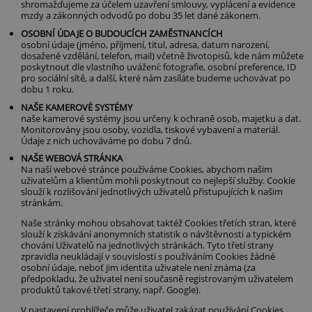
shromažďujeme za účelem uzavření smlouvy, vyplácení a evidence
mzdy a zákonných odvodů po dobu 35 let dané zákonem.
OSOBNÍ ÚDAJE O BUDOUCÍCH ZAMĚSTNANCÍCH
osobní údaje (jméno, příjmení, titul, adresa, datum narození,
dosažené vzdělání, telefon, mail) včetně životopisů, kde nám můžete
poskytnout dle vlastního uvážení: fotografie, osobní preference, ID
pro sociální sítě, a další, které nám zasíláte budeme uchovávat po
dobu 1 roku.
NAŠE KAMEROVÉ SYSTÉMY
naše kamerové systémy jsou určeny k ochraně osob, majetku a dat.
Monitorovány jsou osoby, vozidla, tiskové vybavení a materiál.
Údaje z nich uchováváme po dobu 7 dnů.
NAŠE WEBOVÁ STRÁNKA
Na naší webové stránce používáme Cookies, abychom našim
uživatelům a klientům mohli poskytnout co nejlepší služby. Cookie
slouží k rozlišování jednotlivých uživatelů přistupujících k našim
stránkám.
Naše stránky mohou obsahovat taktéž Cookies třetích stran, které
slouží k získávání anonymních statistik o návštěvnosti a typickém
chování Uživatelů na jednotlivých stránkách. Tyto třetí strany
zpravidla neukládají v souvislosti s používáním Cookies žádné
osobní údaje, neboť jim identita uživatele není známa (za
předpokladu, že uživatel není současně registrovaným uživatelem
produktů takové třetí strany, např. Google).
V nastavení prohlížeče může uživatel zakázat používání Cookies,