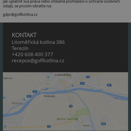
jak uplatnit svá práva nebo ohledně prohlášení o ochraně osobních
údajů, se prosím obraťte na:
gdpr@golfkotlina.cz
KONTAKT
Litoměřická kotlina 386
Terezín
+420 608 400 377
recepce@golfkotlina.cz