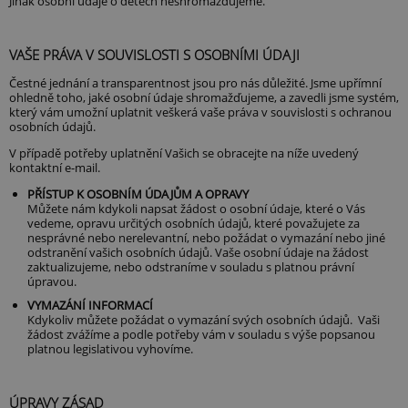
Jinak osobní údaje o dětech neshromažďujeme.
VAŠE PRÁVA V SOUVISLOSTI S OSOBNÍMI ÚDAJI
Čestné jednání a transparentnost jsou pro nás důležité. Jsme upřímní
ohledně toho, jaké osobní údaje shromažďujeme, a zavedli jsme systém,
který vám umožní uplatnit veškerá vaše práva v souvislosti s ochranou
osobních údajů.
V případě potřeby uplatnění Vašich se obracejte na níže uvedený
kontaktní e-mail.
PŘÍSTUP K OSOBNÍM ÚDAJŮM A OPRAVY
Můžete nám kdykoli napsat žádost o osobní údaje, které o Vás
vedeme, opravu určitých osobních údajů, které považujete za
nesprávné nebo nerelevantní, nebo požádat o vymazání nebo jiné
odstranění vašich osobních údajů. Vaše osobní údaje na žádost
zaktualizujeme, nebo odstraníme v souladu s platnou právní
úpravou.
VYMAZÁNÍ INFORMACÍ
Kdykoliv můžete požádat o vymazání svých osobních údajů. Vaši
žádost zvážíme a podle potřeby vám v souladu s výše popsanou
platnou legislativou vyhovíme.
ÚPRAVY ZÁSAD