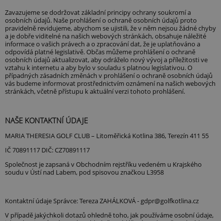
Zavazujeme se dodržovat základní principy ochrany soukromí a
osobních údajů. Naše prohlášení o ochraně osobních údajů proto
pravidelně revidujeme, abychom se ujistili, že v něm nejsou žádné chyby
a je dobře viditelné na našich webových stránkách, obsahuje náležité
informace o vašich právech a o zpracování dat, že je uplatňováno a
odpovídá platné legislativě. Občas můžeme prohlášení o ochraně
osobních údajů aktualizovat, aby odráželo nový vývoj a příležitosti ve
vztahu k internetu a aby bylo v souladu s platnou legislativou. O
případných zásadních změnách v prohlášení o ochraně osobních údajů
vás budeme informovat prostřednictvím oznámení na našich webových
stránkách, včetně přístupu k aktuální verzi tohoto prohlášení.
NAŠE KONTAKTNÍ ÚDAJE
MARIA THERESIA GOLF CLUB – Litoměřická Kotlina 386, Terezín 411 55
IČ 70891117 DIČ: CZ70891117
Společnost je zapsaná v Obchodním rejstříku vedeném u Krajského
soudu v Ústí nad Labem, pod spisovou značkou L3958
Kontaktní údaje Správce: Tereza ZAHÁLKOVÁ - gdpr@golfkotlina.cz
V případě jakýchkoli dotazů ohledně toho, jak používáme osobní údaje,