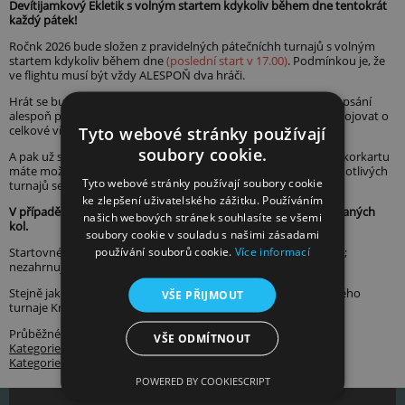
Devítijamkový Ekletik s volným startem kdykoliv během dne tentokrát
PARTNERSKÁ HŘIŠTĚ
každý pátek!
PRO HRÁČE
Ročnk 2026 bude složen z pravidelných pátečníchh turnajů s volným
HŘIŠTĚ - PŘEHLED JAMEK A PROVOZNÍ ŘÁD
startem kdykoliv během dne
(poslední start v 17.00)
. Podmínkou je, že
ve flightu musí být vždy ALESPOŇ dva hráči.
WEBKAMERA
GALERIE
Hrát se bude v HCP kategorii 0-18,0 a 18,1-54. Podmínkou je zapsání
alespoň pěti výsledků během sezony 2026, aby hráči mohli zabojovat o
AKTUALITY
celkové vítězství a umístit se v celkovém pořadí.
Tyto webové stránky používají
PRO OSTATNÍ
soubory cookie.
A pak už samozřejmě platí, čím více odehraných kol, tím lepší skorkartu
BISTRO
máte možnost si sestavit! Smyslem eklektiku je z výsledků jednotlivých
Tyto webové stránky používají soubory cookie
turnajů sestavit nejlepší výsledek.
OBCHOD
ke zlepšení uživatelského zážitku. Používáním
KONTAKT
V případě rovnosti výsledků rozhoduje vždy vyšší počet odehraných
našich webových stránek souhlasíte se všemi
kol.
OSOBNÍ ÚDAJE A JEJICH OCHRANA
soubory cookie v souladu s našimi zásadami
COOKIES
používání souborů cookie.
Více informací
Startovné 150 Kč pro všechny hráče zahrnuje zapsání výsledků;
nezahrnuje svačinu.
Stejně jako loni i letos vyhlásíme celkové vítěze v rámci finálového
VŠE PŘIJMOUT
turnaje Krále Kotliny 2026 3. října 2026
.
Průběžné výsledky:
VŠE ODMÍTNOUT
Kategorie HCP 0 - 18
Kategorie HCP 18,1 - 54
POWERED BY COOKIESCRIPT